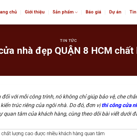
ang chủ
Giới thiệu
Sản phẩm
Báo giá
Dự án
Tin
TIN TỨC
 cửa nhà đẹp QUẬN 8 HCM chất 
 đối với mỗi công trình, nó không chỉ giúp bảo vệ, che chắ
iến trúc riêng của ngôi nhà. Do đó, đơn vị
thi công cửa n
 quan tâm của khách hàng, cùng theo dõi bài viết dưới đ