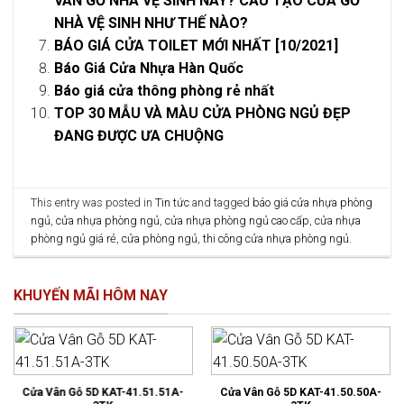
VÂN GỖ NHÀ VỆ SINH NÀY? CẤU TẠO CỬA GỖ
NHÀ VỆ SINH NHƯ THẾ NÀO?
BÁO GIÁ CỬA TOILET MỚI NHẤT [10/2021]
Báo Giá Cửa Nhựa Hàn Quốc
Báo giá cửa thông phòng rẻ nhất
TOP 30 MẪU VÀ MÀU CỬA PHÒNG NGỦ ĐẸP
ĐANG ĐƯỢC ƯA CHUỘNG
This entry was posted in
Tin tức
and tagged
báo giá cửa nhựa phòng
ngủ
,
cửa nhựa phòng ngủ
,
cửa nhựa phòng ngủ cao cấp
,
cửa nhựa
phòng ngủ giá rẻ
,
cửa phòng ngủ
,
thi công cửa nhựa phòng ngủ
.
KHUYẾN MÃI HÔM NAY
Cửa Vân Gỗ 5D KAT-41.51.51A-
Cửa Vân Gỗ 5D KAT-41.50.50A-