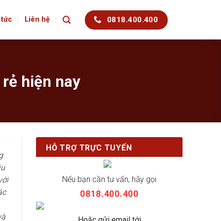
0818.400.400
 tức
Liên hệ
 rẻ hiện nay
HỖ TRỢ TRỰC TUYẾN
g
ịu
Nếu bạn cần tư vấn, hãy gọi
với
ác
0818.400.400
và
Hoặc gửi email tới