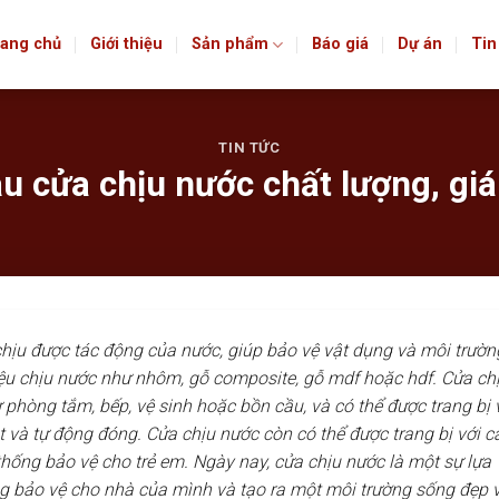
ang chủ
Giới thiệu
Sản phẩm
Báo giá
Dự án
Tin
TIN TỨC
 cửa chịu nước chất lượng, giá
chịu được tác động của nước, giúp bảo vệ vật dụng và môi trườn
iệu chịu nước như nhôm, gỗ composite, gỗ mdf hoặc hdf. Cửa ch
ư phòng tắm, bếp, vệ sinh hoặc bồn cầu, và có thể được trang bị 
và tự động đóng. Cửa chịu nước còn có thể được trang bị với c
thống bảo vệ cho trẻ em. Ngày nay, cửa chịu nước là một sự lựa
g bảo vệ cho nhà của mình và tạo ra một môi trường sống đẹp 