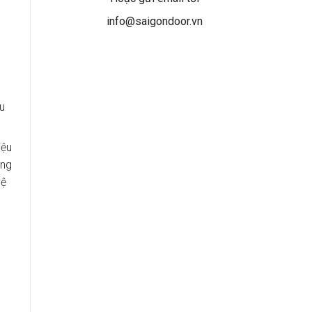
info@saigondoor.vn
u
iệu
ông
vệ