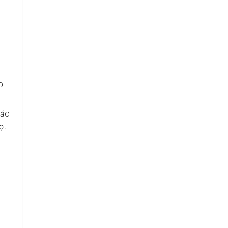
o
bảo
ọt.